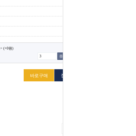
>
(+0원)
증가
감소
다음 상품