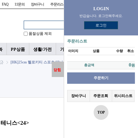
FAQ
1:1문의
장바구니
주문리스트
위시리스트
LOGIN
반갑습니다. 로그인해주세요.
로그인
품절상품 제외
주문리스트
화
PP상품
생활/가전
가챠/피규어
이미지
상품
수량
취소
[HK]25cm 헬로키티 스포츠 테니스<24> > 산리오
0
총금액
원
닫힘
주문하기
장바구니
주문조회
위시리스트
TOP
 테니스<24>