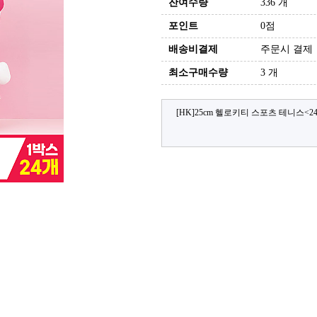
잔여수량
336 개
포인트
0점
배송비결제
주문시 결제
최소구매수량
3 개
[HK]25cm 헬로키티 스포츠 테니스<24