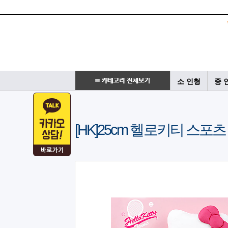
소 인형
중 
[HK]25cm 헬로키티 스포츠