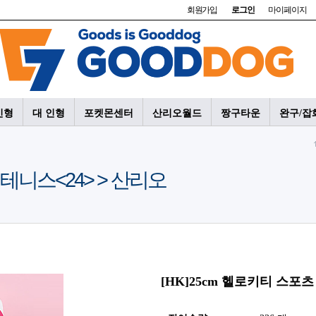
회원가입
로그인
마이페이지
인형
대 인형
포켓몬센터
산리오월드
짱구타운
완구/잡
 테니스<24> > 산리오
[HK]25cm 헬로키티 스포츠