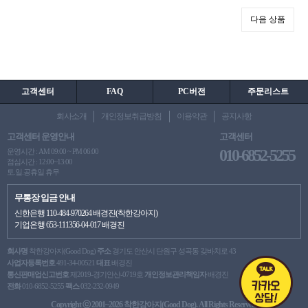
다음 상품
고객센터
FAQ
PC버전
주문리스트
회사소개
개인정보취급방침
이용약관
공지사항
고객센터 운영안내
고객센터
010-6852-5255
운영시간 : AM 09:00 ~ PM 06:00
점심시간 : 12:00~13:00
토.일.공휴일 휴무
무통장 입금 안내
신한은행 110-484-970264 배경진(착한강아지)
기업은행 653-111356-04-017 배경진
회사명
착한강아지(Good Dog)
주소
경기도 안산시 단원구 성곡동 갖바치로 43
사업자등록번호
491-34-00521
대표
배경진
통신판매업신고번호
제2019-경기안산-0719호
개인정보관리책임자
배경진
전화
010-6852-5255
팩스
032-232-0949
Copyright ⓒ 2001~2026 착한강아지(Good Dog). All Rights Reserved.