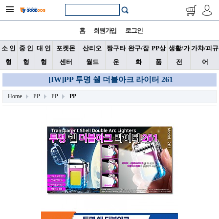
홈
회원가입
로그인
소 인
중 인
대 인
포켓몬
산리오
짱구타
완구/잡
PP상
생활/가
가챠/피규
형
형
형
센터
월드
운
화
품
전
어
[IW]PP 투명 쉘 더블아크 라이터 261
Home
PP
PP
PP