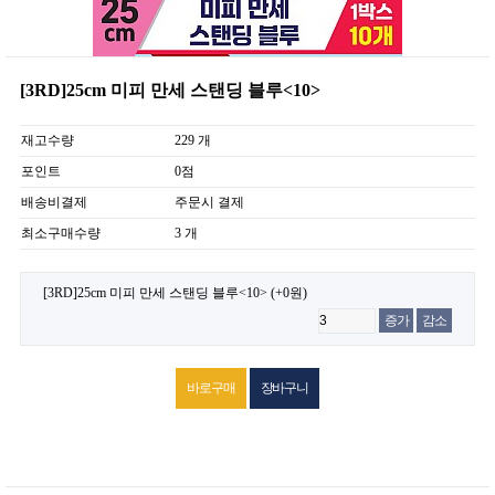
[3RD]25cm 미피 만세 스탠딩 블루<10>
재고수량
229 개
포인트
0점
배송비결제
주문시 결제
최소구매수량
3 개
[3RD]25cm 미피 만세 스탠딩 블루<10>
(+0원)
증가
감소