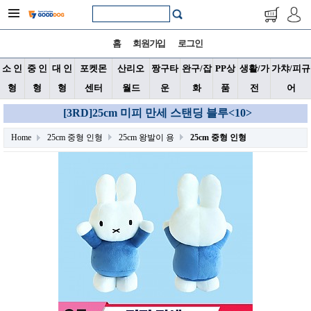
홈
회원가입
로그인
소 인
중 인
대 인
포켓몬
산리오
짱구타
완구/잡
PP상
생활/가
가챠/피규
형
형
형
센터
월드
운
화
품
전
어
[3RD]25cm 미피 만세 스탠딩 블루<10>
Home
25cm 중형 인형
25cm 왕발이 용
25cm 중형 인형