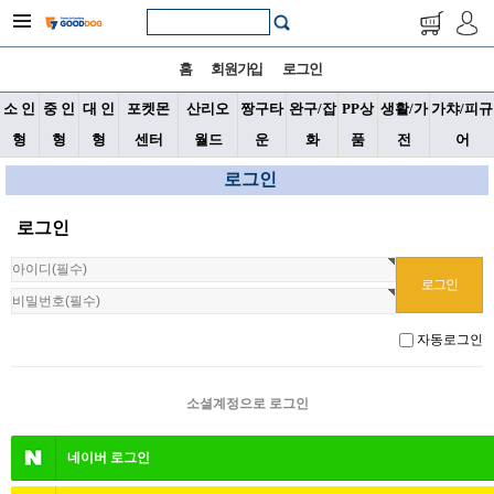
홈
회원가입
로그인
소 인
중 인
대 인
포켓몬
산리오
짱구타
완구/잡
PP상
생활/가
가챠/피규
형
형
형
센터
월드
운
화
품
전
어
로그인
로그인
자동로그인
소셜계정으로 로그인
네이버
로그인