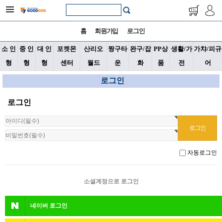
홈
회원가입
로그인
소 인
중 인
대 인
포켓몬
산리오
짱구타
완구/잡
PP상
생활/가
가챠/피규
형
형
형
센터
월드
운
화
품
전
어
로그인
로그인
자동로그인
소셜계정으로 로그인
네이버
로그인